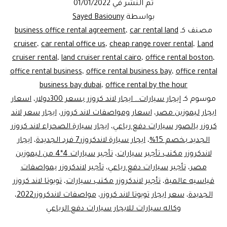
تم النشر في
01/01/2022
بواسطة
Sayed Basiouny
مصنف كـ
car rental land
،
business office rental agreement
cruiser
،
car rental office us
،
cheap range rover rental
،
Land
cruiser rental
،
land cruiser rental cairo
،
office rental boston
،
office rental business
،
office rental business bay
،
office rental
business bay dubai
،
office rental by the hour
موسوم كـ
إيجار سيارات.. ايجار لاند كروزر بسعر 300دولار
،
اسعار
ايجار ليموزين مصر
،
اسعار ومواصفات لاند كروزر
،
ايجار سعر لاند
كروزر بالصور سيارات دفع رباعي
،
ايجار سيارة الصحراء لاند كروزر
الجديد بخصم 15%
،
ايجار سيارة لاندكروزر7 فرد الجديدة
،
ايجار
لاندكروزر مكتب تأجير سيارات
،
تأجير سيارات 4*4 من ليموزين
مصر
،
تأجير سيارات دفع رباعي
،
تأجير لاندكروزر بمواصفات
قياسيه عالمية
،
تأجير لاندكروزر مكتب سيارات
،
تويوتا لاند كروزر
الجديدة
،
سعر ايجار تويوتا لاند كروزر
،
مواصفات لاندكروزر2022
،
وكاله سيارات للايجار سيارات دفع الرباعي