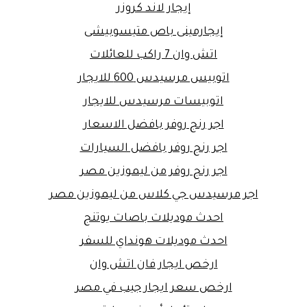
إيجار لاند كروزر
إيجارمينى باص متيسوبيشى
اتش وان 7 راكب للعائلات
اتوبيس مرسيدس 600 للايجار
اتوبيسات مرسيدس للايجار
اجر رنج روفر بافضل الاسعار
اجر رنج روفر بافضل السيارات
اجر رنج روفر من ليموزين مصر
اجر مرسيدس جي كلاس من ليموزين مصر
احدث موديلات باصات يوتنج
احدث موديلات هونداي للسفر
ارخص ايجار فان اتش وان
ارخص سعر ايجار جيب في مصر