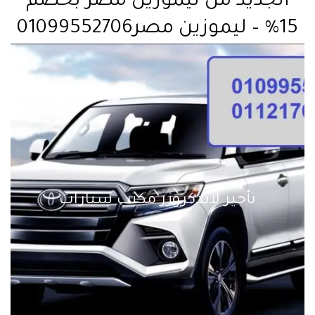
الجديد من ليموزين مصر بخصم
15% – ليموزين مصر01099552706
تأجير لاندكروزر مكتب سيارات