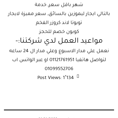
شهر باقل سعر, خدمة
بالتالي ايجار ليموزين بالسائق, سعر مميزة لايجار
تويوتا لاند كروزر الفخم
كوبون خصم للحجز
مواعيد العمل لدي شركتنا:-
نعمل علي مدار الاسبوع وعلي مدار ال 24 ساعه
لتواصل هاتفيا 01121761951 او عبر الواتس اب
01099552706
Post Views:
1٬134