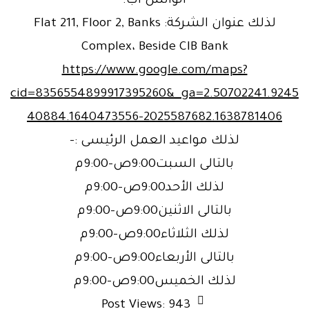
الواتس اب.
لذلك عنوان الشركة: Flat 211, Floor 2, Banks
Complex، Beside CIB Bank‏
https://www.google.com/maps?
cid=8356554899917395260&_ga=2.50702241.9245
40884.1640473556-2025587682.1638781406
لذلك مواعيد العمل الرئيسى :-
بالتالى السبت9:00ص–9:00م
لذلك الأحد9:00ص–9:00م
بالتالى الاثنين9:00ص–9:00م
لذلك الثلاثاء9:00ص–9:00م
بالتالى الأربعاء9:00ص–9:00م
لذلك الخميس9:00ص–9:00م
Post Views:
943