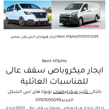
Rent H1&His01101055099-ايجار هيونداى اتش وان بمصر
Rent H1&His
ايجار ميكروباص سقف عالى
للمناسبات العائلية
بالتالى
تأجير ميكروباصات
تويوتا هاى اس الشكل
الجديد01101055099
لذلك ايجار ميكروباص تويوتا سقف عالى 2022؛ايجار