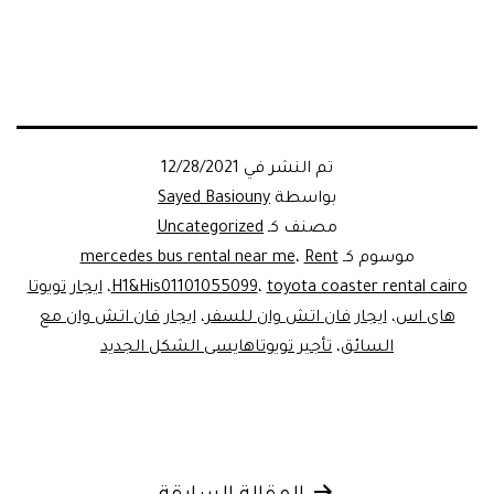
تم النشر في
12/28/2021
بواسطة
Sayed Basiouny
مصنف كـ
Uncategorized
موسوم كـ
Rent
،
mercedes bus rental near me
toyota coaster rental cairo
،
H1&His01101055099
،
ايجار تويوتا
هاى اس
،
ايجار فان اتش وان للسفر
،
ايجار فان اتش وان مع
السائق
،
تأجير تويوتاهايسى الشكل الجديد