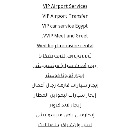
VIP Airport Services
VIP Airport Transfer
VIP car service Egypt
VVIP Meet and Greet.
Wedding limousine rental
أجر رنج روفر الجديدة كليا
إيجار أحدث سيارة ميتسوبيشى
إيجار تويوتا كوستر
إيجار سيارات فارهة رجال أعمال
إيجار سيارات ليموزين المطار
إيجار لاند كروزر
إيجارمينى باص متيسوبيشى
اتش وان 7 راكب للعائلات