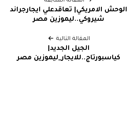
تصفّح
المقالة السابقة
الوحش الامريكي| تعاقدعلي ايجارجراند
المقالات
شيروكي..ليموزين مصر
المقالة التالية
الجيل الجديد|
كياسبورتاج..للايجار_ليموزين مصر