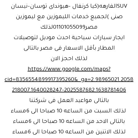
SUVالفارهه(كيا كرنفال -هيونداى توسان-نيسان
صنى )لجميع خدمات الليموزين مع ليموزين
مصر01101055099لذلك
ايجار سيارات سياحية احدث موديل لتوصيلات
المطار بأقل الاسعار فى مصر بالتالى
لذلك احجز الان
https://www.google.com/maps?
cid=8356554899917395260&_ga=2.98965021.2058
218007.1640028247-2025587682.1638781406
بالتالى مواعيد العمل فى شركتنا
لذلك السبت من الساعه 10 صباحا الى 6مساء
بالتالى الاحد من الساعه 10 صباحا الى 6مساء
لذلك الاتنين من الساعه 10 صباحا الى 6مساء