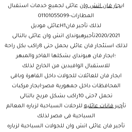
ا
يجار فان اتش وان
عائلى لجميع خدمات استقبال
المطارات-01101055099
لذلك تأجير فانH1عائلى موديل
2020/2021تأجيرهيونداى اتش وان عائلى بالتالى
لذلك استئجار فان عائلى يحمل حتى 8راكب بكل راحة
؛ايجار فان هيونداى بشكلها الفاخر والمبهر
للاستقبال الوافيدين من الخارج لذلك
ايجار فان للعائلات للجولات داخل القاهرة وباقى
المحافظات داخل جمهورية مصر؛ايجار مركبات
تحمل 7حتى 10راكب بشكل مريح بالتالى
تأ
جير فانات عائليه
للرحلات السياحية لزياره المعالم
السياحية فى مصر لذلك
تأجير فان عائلى اتش وان للجولات السياحية لزياره