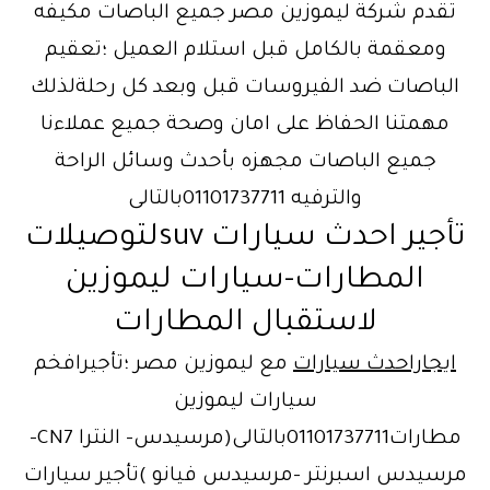
تقدم شركة ليموزين مصر جميع الباصات مكيفه
ومعقمة بالكامل قبل استلام العميل ؛تعقيم
الباصات ضد الفيروسات قبل وبعد كل رحلةلذلك
مهمتنا الحفاظ على امان وصحة جميع عملاءنا
جميع الباصات مجهزه بأحدث وسائل الراحة
والترفيه 01101737711بالتالى
تأجير احدث سيارات suvلتوصيلات
المطارات-سيارات ليموزين
لاستقبال المطارات
ايجاراحدث سيارات
مع ليموزين مصر ؛تأجيرافخم
سيارات ليموزين
مطارات01101737711بالتالى(مرسيدس- النترا CN7-
مرسيدس اسبرنتر -مرسيدس فيانو )تأجير سيارات