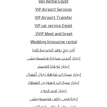
Van Rental Egypt
VIP Airport Services
VIP Airport Transfer
VIP car service Egypt
VVIP Meet and Greet.
Wedding limousine rental
أجر رنج روفر الجديدة كليا
إيجار أحدث سيارة ميتسوبيشى
إيجار تويوتا كوستر
إيجار سيارات فارهة رجال أعمال
إيجار سيارات ليموزين المطار
إيجار لاند كروزر
إيجارمينى باص متيسوبيشى