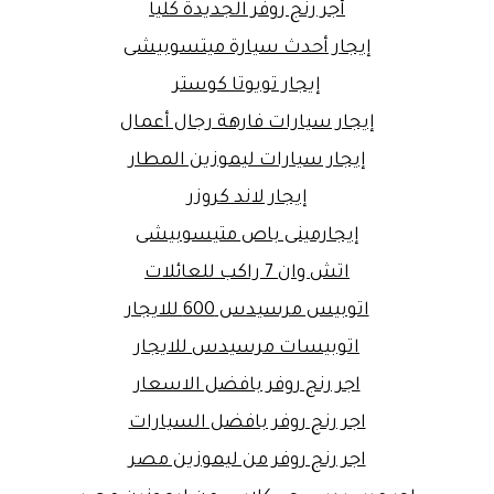
أجر رنج روفر الجديدة كليا
إيجار أحدث سيارة ميتسوبيشى
إيجار تويوتا كوستر
إيجار سيارات فارهة رجال أعمال
إيجار سيارات ليموزين المطار
إيجار لاند كروزر
إيجارمينى باص متيسوبيشى
اتش وان 7 راكب للعائلات
اتوبيس مرسيدس 600 للايجار
اتوبيسات مرسيدس للايجار
اجر رنج روفر بافضل الاسعار
اجر رنج روفر بافضل السيارات
اجر رنج روفر من ليموزين مصر