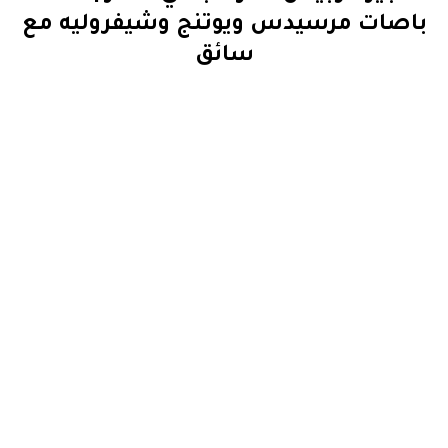
باصات مرسيدس ويوتنج وشيفروليه مع
سائق