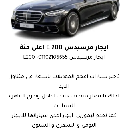
ايجار مرسيدس E 200 اعلى فئة
ايجار مرسيدس E200 -01102106655
تأجير سيارات افخم الموديلات باسعار فى متناول
الايد
لذلك باسعار منخفقضه جدا داخل وخارج القاهره
السيارات
كما تقدم ليموزين ايجار احدى سياراتها للايجار
اليومى و الشهرى و السنوى