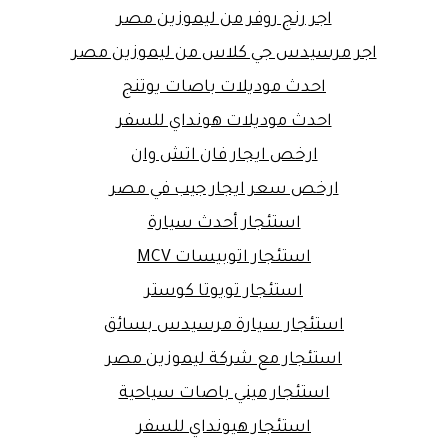
اجر رنج روفر من ليموزين مصر
اجر مرسيدس جي كلاس من ليموزين مصر
احدث موديلات باصات يوتنج
احدث موديلات هونداي للسفر
ارخص ايجار فان اتش وان
ارخص سعر ايجار جيب في مصر
استئجار أحدث سيارة
استئجار اتوبيسات MCV
استئجار تويوتا كوستر
استئجار سيارة مرسيدس بسائق
استئجار مع شركة ليموزين مصر
استئجار ميني باصات سياحية
استئجار هيونداي للسفر