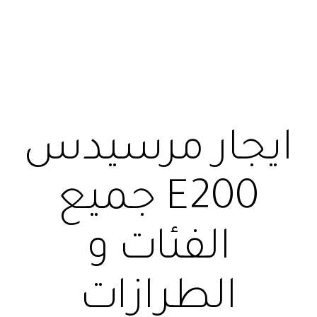
ايجار مرسيدس
E200 جميع
الفئات و
الطرازات