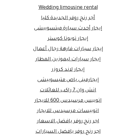
Wedding limousine rental
أجر رنج روفر الجديدة كليا
إيجار أحدث سيارة ميتسوبيشى
إيجار تويوتا كوستر
إيجار سيارات فارهة رجال أعمال
إيجار سيارات ليموزين المطار
إيجار لاند كروزر
إيجارمينى باص متيسوبيشى
اتش وان 7 راكب للعائلات
اتوبيس مرسيدس 600 للايجار
اتوبيسات مرسيدس للايجار
اجر رنج روفر بافضل الاسعار
اجر رنج روفر بافضل السيارات