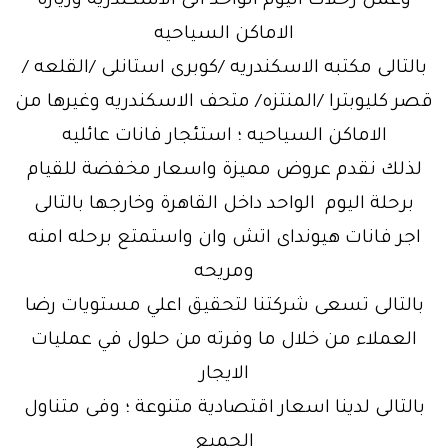
وعمل رحلات اليوم الواحد الى الاسكندريه وزياره
الاماكن السياحيه
بالتالى مكتبه الاسكندريه /كوبرى استانلى /القلعه /
قصر كليوبترا /المنتزه/ متحف الاسكندريه وغيرها من
الاماكن السياحيه ؛ استئجار فانات عائليه
لذلك نقدم عروض مميزة واسعار مخفضة للقيام
برحلة اليوم الواحد داخل القاهرة وخارجها بالتالى
اجر فانات هيونداى اتش وان واستمتع برحله امنه
ومريحه
بالتالى تسعى شركتنا لتحقيق اعلي مستويات رضا
العملاء من خلال ما وفرته من حلول في عمليات
الايجار
بالتالى لدينا اسعار اقتصادية متنوعة ؛ وفى متناول
الجميع