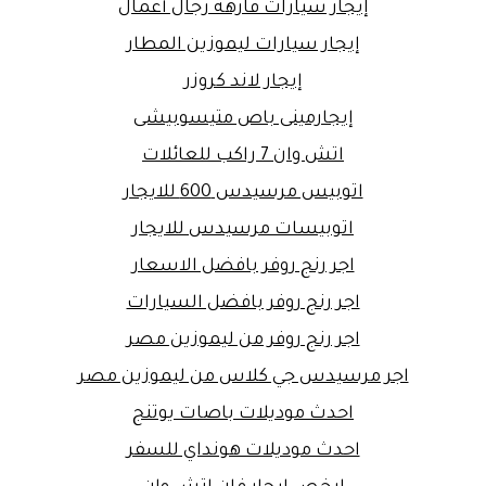
إيجار سيارات فارهة رجال أعمال
إيجار سيارات ليموزين المطار
إيجار لاند كروزر
إيجارمينى باص متيسوبيشى
اتش وان 7 راكب للعائلات
اتوبيس مرسيدس 600 للايجار
اتوبيسات مرسيدس للايجار
اجر رنج روفر بافضل الاسعار
اجر رنج روفر بافضل السيارات
اجر رنج روفر من ليموزين مصر
اجر مرسيدس جي كلاس من ليموزين مصر
احدث موديلات باصات يوتنج
احدث موديلات هونداي للسفر