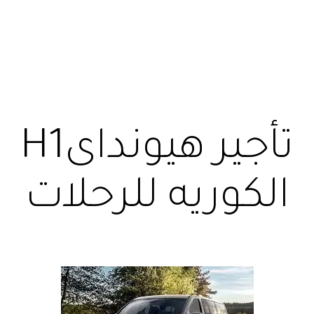
تأجير هيونداىH1
الكوريه للرحلات