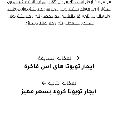
موسوم كـ
ايجار فانات H1 موديل 2021
،
ايجار فانات عائليه بدون
سائق
،
ايجار هيونداى اتش وان
،
ايجار هيونداى اتش وان لرحلات
وادى الريان
،
تأجير فان اتش وان فى مصر
،
تأجير فان اتش وان
لاستقبال المطار
،
تأجير فان عائلى بسائق
تصفّح
المقالة السابقة
ايجار تويوتا هاى اس فاخرة
المقالات
المقالة التالية
ايجار تويوتا كرولا بسعر مميز