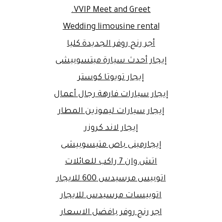
VVIP Meet and Greet.
Wedding limousine rental
أجر رنج روفر الجديدة كليا
إيجار أحدث سيارة ميتسوبيشى
إيجار تويوتا كوستر
إيجار سيارات فارهة رجال أعمال
إيجار سيارات ليموزين المطار
إيجار لاند كروزر
إيجارمينى باص متيسوبيشى
اتش وان 7 راكب للعائلات
اتوبيس مرسيدس 600 للايجار
اتوبيسات مرسيدس للايجار
اجر رنج روفر بافضل الاسعار