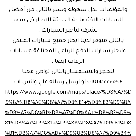
والمؤتمرات بكل سهولة ويسر بالتالي من أفضل
السيارات الاقتصادية الحديثة للايجار في مصر
بشركة لتأجير السيارات .
بالتالي متوفر لدينا ايجار جميع سيارات الملاكي
وايجار سيارات الدفع الرباعي المختلفة وسيارات
الزفاف ايضا .
للحجز والاستفسار بالتالي تواص معنا
:01014555680 او ارسل رساله علي واتس اب
https://www.google.com/maps/place/%D8%A7%D
9%8A%D8%AC%D8%A7%D8%B1+%D8%B3%D9%8A
%D8%A7%D8%B1%D8%A7%D8%AA+%D8%B2%D9%
81%D8%A7%D9%81+%D9%88%D8%A7%D9%81%D8
%B1%D8%A7%D8%AD+%D9%88%D8%A7%D9%84%