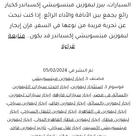
السيارات، يبرز ليموزين ميتسوبيشي إكسباندر كخيار
رائع يجمع بين الأناقة والأداء الرائع. إذا كنت تبحث
عن تجربة فريدة من نوعها في السفر، فإن إيجار
ليموزين ميتسوبيشي إكسباندر قد يكون…
متابعة
استئجار
قراءة
ليموزين
للنقل
تم النشر في
05/02/2024
السياحي
مصنف كـ
ايجار ليموزين ميتسوبيشي
Mitsubishi
موسوم كـ
استئجار ليموزين
،
ايجار احدث سيارات الليموزين
بالسائق فى مصر
،
ايجار سيارات فارهه
،
ايجار سيارات ليموزين
،
Xpander
ايجار ليموزين بالسائق
،
ايجار ليموزين زفاف
،
ايجار ليموزين سياحي
،
ايجار ليموزين في القاهرة
،
ايجار ليموزين للنقل السياحي
،
ايجار
ليموزين مطار
،
ايجار ليموزين مطار القاهره الدولى
،
ايجار ليموزين
ميتسوبيشي اكسبندر
،
ايجار نقل سياحي
،
تاجير ليموزين فاخر
،