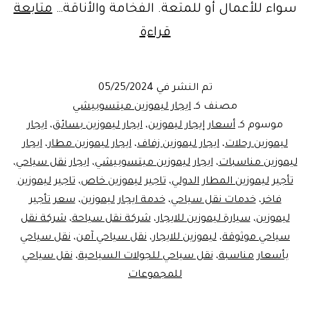
سواء للأعمال أو للمتعة. الفخامة والأناقة…
متابعة
ايجار
قراءة
ليموزين
نقل
تم النشر في
05/25/2024
سياحي
مصنف كـ
ايجار ليموزين ميتسوبيشي
خاص
موسوم كـ
أسعار إيجار ليموزين
،
ايجار ليموزين بسائق
،
ايجار
ليموزين رحلات
،
ايجار ليموزين زفاف
،
ايجار ليموزين مطار
،
ايجار
ليموزين مناسبات
،
ايجار ليموزين ميتسوبيشي
،
ايجار نقل سياحي
،
تأجير ليموزين المطار الدولي
،
تاجير ليموزين خاص
،
تاجير ليموزين
فاخر
،
خدمات نقل سياحي
،
خدمة ايجار ليموزين
،
سعر تأجير
ليموزين
،
سيارة ليموزين للايجار
،
شركة نقل سياحة
،
شركة نقل
سياحي موثوقة
،
ليموزين للايجار
،
نقل سياحي آمن
،
نقل سياحي
بأسعار مناسبة
،
نقل سياحي للجولات السياحية
،
نقل سياحي
للمجموعات