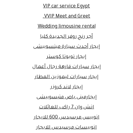
VIP car service Egypt
VVIP Meet and Greet.
Wedding limousine rental
أجر رنج روفر الجديدة كليا
إيجار أحدث سيارة ميتسوبيشى
إيجار تويوتا كوستر
إيجار سيارات فارهة رجال أعمال
إيجار سيارات ليموزين المطار
إيجار لاند كروزر
إيجارمينى باص متيسوبيشى
اتش وان 7 راكب للعائلات
اتوبيس مرسيدس 600 للايجار
اتوبيسات مرسيدس للايجار